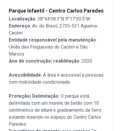
Parque Infantil - Centro Carlos Paredes
Localização
: 38°44'58.3"N 9°17'30.5"W
Endereço
: Av. do Brasil, 2735-521 Agualva-
Cacém
Entidade responsável pela manutenção
:
União das Freguesias do Cacém e São
Marcos
Ano de construção| reabilitação
: 2020
Acessibilidade
: A área é acessível a pessoas
com mobilidade condicionada
Proteção| Delimitação
: O parque está
delimitado com um murete de betão com 10
centímetros de altura e gradeamento de ferro
estando inserido no espaço do Centro Carlos
Paredes