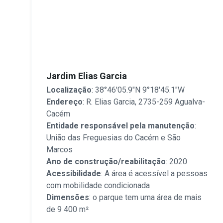
Jardim Elias Garcia
Localização
: 38°46'05.9"N 9°18'45.1"W
Endereço
: R. Elias Garcia, 2735-259 Agualva-
Cacém
Entidade responsável pela manutenção
:
União das Freguesias do Cacém e São
Marcos
Ano de construção/reabilitação
: 2020
Acessibilidade
: A área é acessível a pessoas
com mobilidade condicionada
Dimensões
: o parque tem uma área de mais
de 9 400 m²