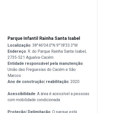
Parque Infantil Rainha Santa Isabel
Localização
: 38°46'04.0"N 9°18'33.3"W
Endereço
: R. do Parque Rainha Santa Isabel,
2735-521 Agualva-Cacém
Entidade responsável pela manutenção
:
União das Freguesias do Cacém e São
Marcos
Ano de construção| reabilitação
: 2020
Acessibilidade
: A área é acessível a pessoas
com mobilidade condicionada
Proteção| Delimitação
: O parque está