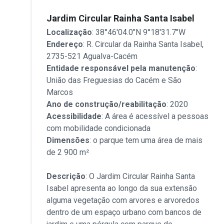
Jardim Circular Rainha Santa Isabel
Localização
: 38°46'04.0"N 9°18'31.7"W
Endereço
: R. Circular da Rainha Santa Isabel,
2735-521 Agualva-Cacém
Entidade responsável pela manutenção
:
União das Freguesias do Cacém e São
Marcos
Ano de construção/reabilitação
: 2020
Acessibilidade
: A área é acessível a pessoas
com mobilidade condicionada
Dimensões
: o parque tem uma área de mais
de 2 900 m²
Descrição
: O Jardim Circular Rainha Santa
Isabel apresenta ao longo da sua extensão
alguma vegetação com arvores e arvoredos
dentro de um espaço urbano com bancos de