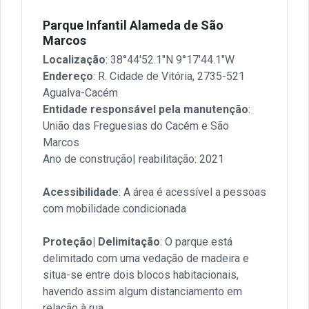
Parque Infantil Alameda de São
Marcos
Localização
: 38°44'52.1"N 9°17'44.1"W
Endereço
: R. Cidade de Vitória, 2735-521
Agualva-Cacém
Entidade responsável pela manutenção
:
União das Freguesias do Cacém e São
Marcos
Ano de construção| reabilitação: 2021
Acessibilidade
: A área é acessível a pessoas
com mobilidade condicionada
Proteção| Delimitação
: O parque está
delimitado com uma vedação de madeira e
situa-se entre dois blocos habitacionais,
havendo assim algum distanciamento em
relação à rua.