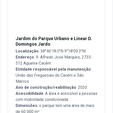
Jardim do Parque Urbano e Linear D.
Domingos Jardo
Localização
: 38°46'18.0"N 9°18'09.3"W
Endereço
: R. Alfredo José Marques, 2735-
512 Agualva-Cacém
Entidade responsável pela manutenção
:
União das Freguesias do Cacém e São
Marcos
Ano de construção/reabilitação
: 2020
Acessibilidade
: A área é acessível a pessoas
com mobilidade condicionada
Dimensões
: o parque tem uma área de mais
de 60 000 m²