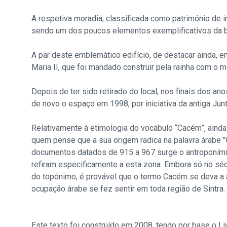
A respetiva moradia, classificada como património de i
sendo um dos poucos elementos exemplificativos da b
A par deste emblemático edifício, de destacar ainda, e
Maria II, que foi mandado construir pela rainha com 
Depois de ter sido retirado do local, nos finais dos a
de novo o espaço em 1998, por iniciativa da antiga Ju
Relativamente à etimologia do vocábulo “Cacém”, aind
quem pense que a sua origem radica na palavra árabe "Q
documentos datados de 915 a 967 surge o antroponími
refiram especificamente a esta zona. Embora só no séc
do topónimo, é provável que o termo Cacém se deva a a
ocupação árabe se fez sentir em toda região de Sintra.
Este texto foi construído em 2008, tendo por base o L