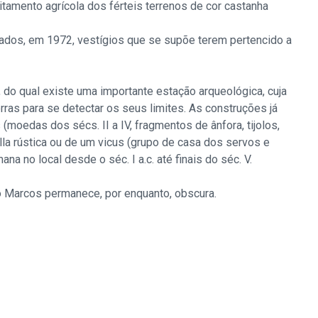
veitamento agrícola dos férteis terrenos de cor castanha
zados, em 1972, vestígios que se supõe terem pertencido a
 do qual existe uma importante estação arqueológica, cuja
ras para se detectar os seus limites. As construções já
(moedas dos sécs. II a IV, fragmentos de ânfora, tijolos,
illa rústica ou de um vicus (grupo de casa dos servos e
na no local desde o séc. I a.c. até finais do séc. V.
São Marcos permanece, por enquanto, obscura.