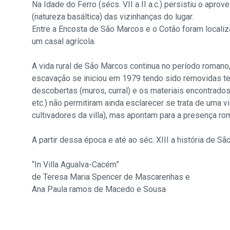
Na Idade do Ferro (sécs. VII a II a.c.) persistiu o apro
(natureza basáltica) das vizinhanças do lugar.
Entre a Encosta de São Marcos e o Cotão foram locali
um casal agrícola.
A vida rural de São Marcos continua no período romano,
escavação se iniciou em 1979 tendo sido removidas ter
descobertas (muros, curral) e os materiais encontrados 
etc.) não permitiram ainda esclarecer se trata de uma v
cultivadores da villa), mas apontam para a presença roma
A partir dessa época e até ao séc. XIII a história de 
“In Villa Agualva-Cacém”
de Teresa Maria Spencer de Mascarenhas e
Ana Paula ramos de Macedo e Sousa