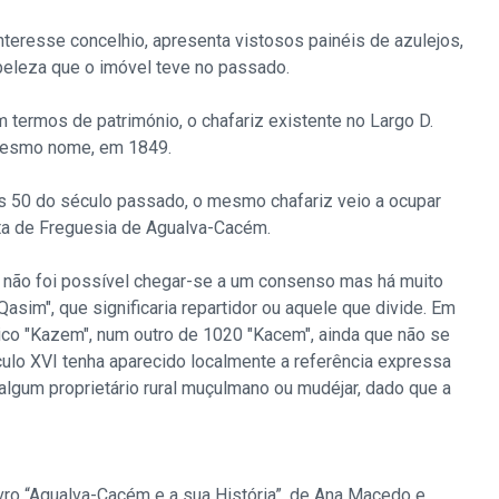
nteresse concelhio, apresenta vistosos painéis de azulejos,
eleza que o imóvel teve no passado.
m termos de património, o chafariz existente no Largo D.
o mesmo nome, em 1849.
nos 50 do século passado, o mesmo chafariz veio a ocupar
nta de Freguesia de Agualva-Cacém.
a não foi possível chegar-se a um consenso mas há muito
asim", que significaria repartidor ou aquele que divide. Em
co "Kazem", num outro de 1020 "Kacem", ainda que não se
ulo XVI tenha aparecido localmente a referência expressa
lgum proprietário rural muçulmano ou mudéjar, dado que a
ivro “Agualva-Cacém e a sua História”, de Ana Macedo e