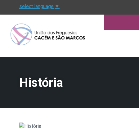
select language
▼
História