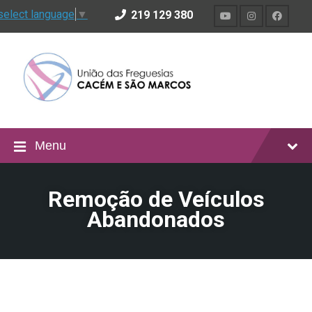
select language
▼
219 129 380
Menu
Remoção de Veículos
Abandonados